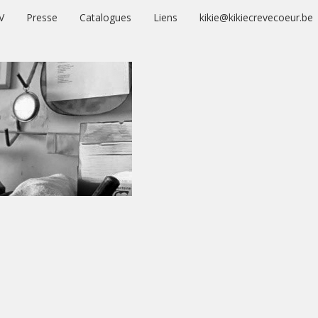
V
Presse
Catalogues
Liens
kikie@kikiecrevecoeur.be