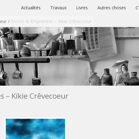
Actualités
Travaux
Livres
Autres choses
C
oeur
Encres & Empreintes – Kikie Crêvecoeur
s – Kikie Crêvecoeur