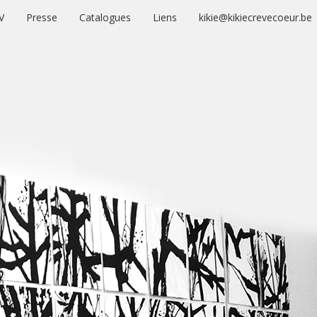
V
Presse
Catalogues
Liens
kikie@kikiecrevecoeur.be