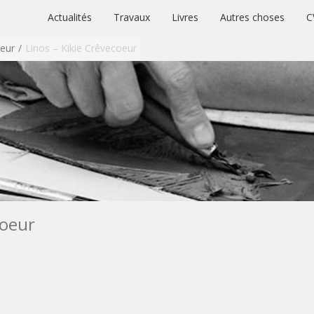
Actualités
Travaux
Livres
Autres choses
C
oeur
Linos – Kikie Crêvecoeur
coeur