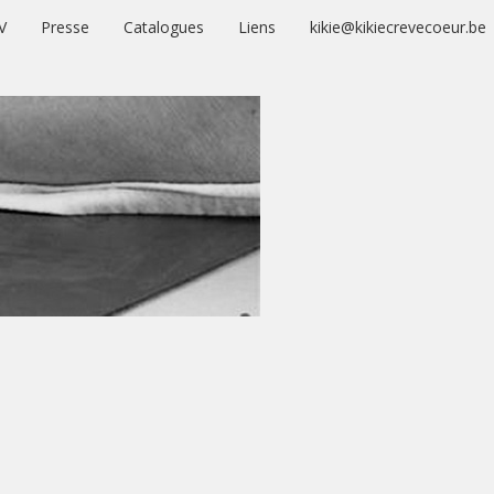
V
Presse
Catalogues
Liens
kikie@kikiecrevecoeur.be